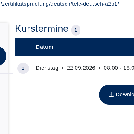
/zertifikatspruefung/deutsch/telc-deutsch-a2b1/
Kurstermine
1
Datum
–
Dienstag • 22.09.2026 • 08:00 - 18:
1
Insgesamt gibt es 1 Termine zum diesen Kurs
Downloa
,