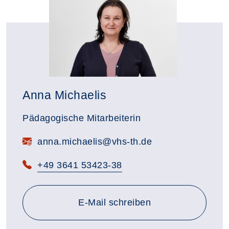
Anna Michaelis
Pädagogische Mitarbeiterin
anna.michaelis@vhs-th.de
+49 3641 53423-38
an anna.michaelis@vhs-th.
E-Mail
schreiben