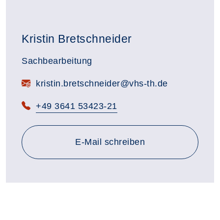
Kristin Bretschneider
Sachbearbeitung
kristin.bretschneider@vhs-th.de
+49 3641 53423-21
an kristin.bretschneider@vh
E-Mail
schreiben