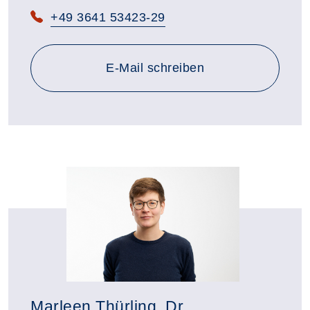
+49 3641 53423-29
an barbara.kalatschjowa-s
E-Mail
schreiben
Marleen Thürling, Dr.