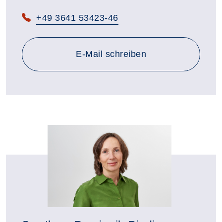
+49 3641 53423-46
an b.daftari-hoelzer@vhs-th
E-Mail
schreiben