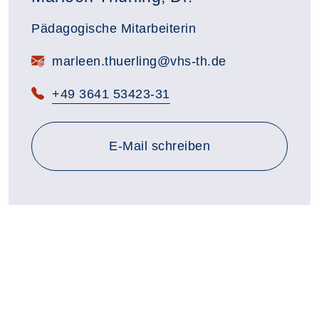
Pädagogische Mitarbeiterin
marleen.thuerling@vhs-th.de
+49 3641 53423-31
an marleen.thuerling@vhs-t
E-Mail
schreiben