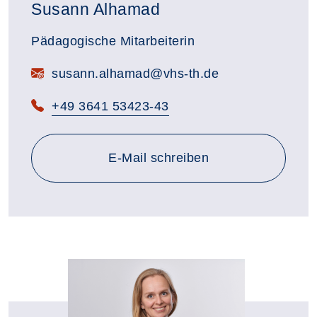
Susann Alhamad
Pädagogische Mitarbeiterin
susann.alhamad@vhs-th.de
+49 3641 53423-43
an susann.alhamad@vhs-th
E-Mail
schreiben