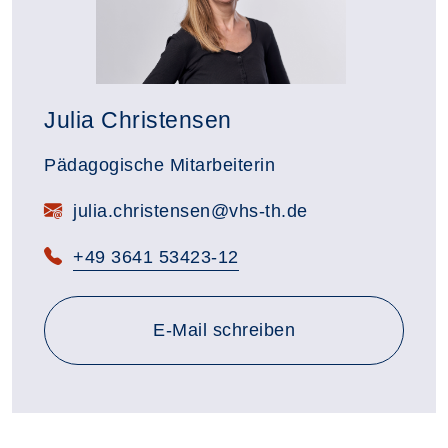
Julia Christensen
Pädagogische Mitarbeiterin
julia.christensen@vhs-th.de
+49 3641 53423-12
an julia.christensen@vhs-th
E-Mail
schreiben