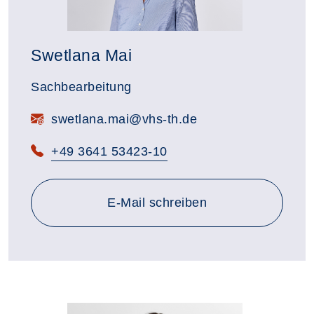
Swetlana Mai
Sachbearbeitung
swetlana.mai@vhs-th.de
+49 3641 53423-10
an swetlana.mai@vhs-th.de
E-Mail
schreiben