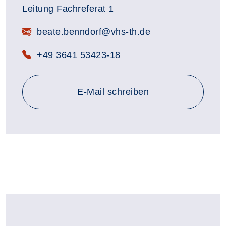
Leitung Fachreferat 1
beate.benndorf@vhs-th.de
+49 3641 53423-18
an beate.benndorf@vhs-th.
E-Mail
schreiben