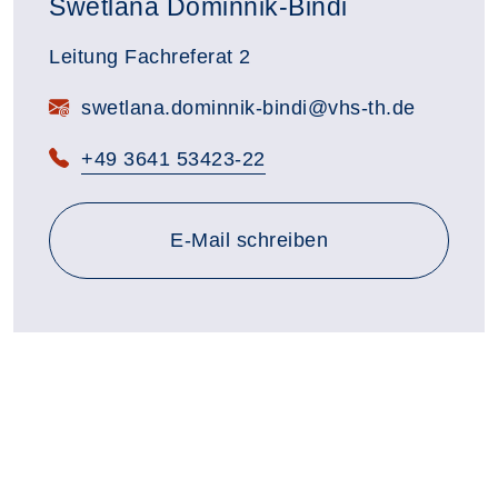
Swetlana Dominnik-Bindi
Leitung Fachreferat 2
swetlana.dominnik-bindi@vhs-th.de
+49 3641 53423-22
an swetlana.dominnik-bindi
E-Mail
schreiben