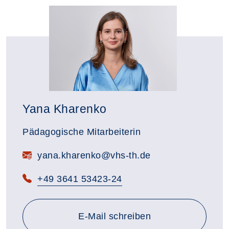
Yana Kharenko
Pädagogische Mitarbeiterin
yana.kharenko@vhs-th.de
+49 3641 53423-24
an yana.kharenko@vhs-th.
E-Mail
schreiben