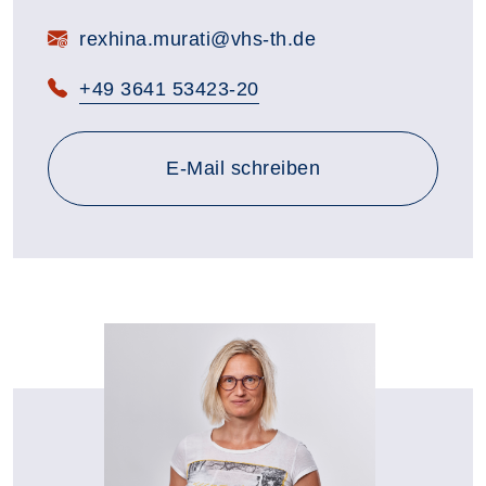
rexhina.murati@vhs-th.de
+49 3641 53423-20
an rexhina.murati@vhs-th.d
E-Mail
schreiben