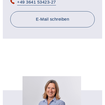
+49 3641 53423-27
an baerbel.kloss@vhs-th.de
E-Mail
schreiben