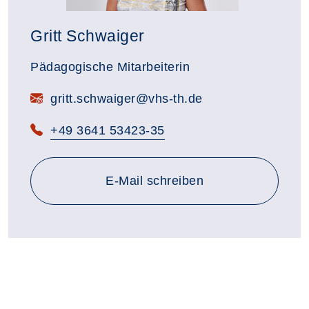
Gritt Schwaiger
Pädagogische Mitarbeiterin
gritt.schwaiger@vhs-th.de
+49 3641 53423-35
an gritt.schwaiger@vhs-th.
E-Mail
schreiben