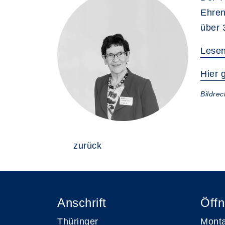
Ehren
über 
Lesen
Hier 
Bildre
zurück
Anschrift
Öffn
Thüringer
Monta