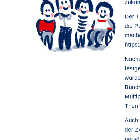
zukün
Der T
die P
mache
https
Nachd
festg
wurde
Bündn
Multi
Thema
Auch 
der Z
persö