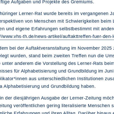
ftige Aufgaben und Projekte des Gremiums.
hüringer Lerner-Rat wurde bereits im vergangenen Jah
erspektiven von Menschen mit Schwierigkeiten beim 
n und eigene Erfahrungen selbstbestimmt mit andere
://www.vhs-th.de/news-artikel/auftakttreffen-fuer-den-
em bei der Auftaktveranstaltung im November 2025 
elegt wurden, stand beim zweiten Treffen nun die Ums
 unter anderem die Vorstellung des Lerner-Rats beim
isses für Alphabetisierung und Grundbildung im Juni
plikator*innen aus unterschiedlichen Institutionen 
 Alphabetisierung und Grundbildung haben.
in der diesjährigen Ausgabe der Lerner-Zeitung möcht
eitung veröffentlichen gering literalisierte Menschen
nliche Erfahrungen und ihren Alltag. Darüber hinaus 