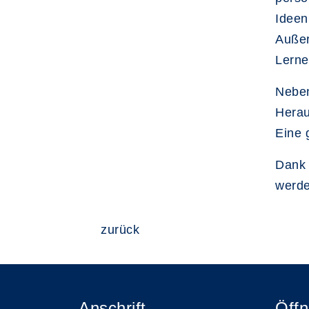
Ideen 
Außer
Lerne
Neben
Herau
Eine 
Dank 
werde
zurück
Anschrift
Öffn